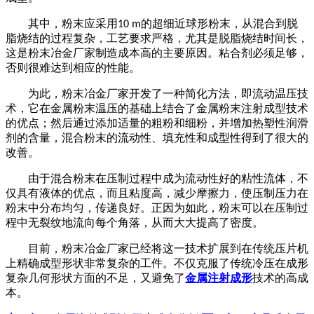
其中，粉末应采用
的超细近球形粉末，从混合到脱
10 m
脂烧结的过程复杂，工艺要求严格，尤其是脱脂烧结时间长，
这是粉末冶金厂家制造成本高的主要原因。粘合剂必须足够，
否则很难达到相应的性能。
为此，粉末冶金厂家开发了一种简化方法，即流动温压技
术，它在金属粉末温压的基础上结合了金属粉末注射成型技术
的优点；然后通过添加适量的粗粉和细粉，并增加热塑性润滑
剂的含量，混合粉末的流动性、填充性和成型性得到了很大的
改善。
由于混合粉末在压制过程中成为流动性好的粘性流体，不
仅具有液体的优点，而且粘度高，减少摩擦力，使压制压力在
粉末中分布均匀，传递良好。正因为如此，粉末可以在压制过
程中无裂纹地流向每个角落，从而大大提高了密度。
目前，粉末冶金厂家已经将这一技术扩展到在传统压片机
上精确成型形状非常复杂的工件。不仅克服了传统冷压在成形
复杂几何形状方面的不足，又避免了
金属注射成形
技术的高成
本。