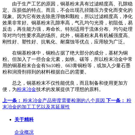
由于生产工艺的原因，铜基粉末具有过滤精度高、孔隙稳
定、压损低的特点。而且，不会出现孔径随压力变化而变化的
现象。因为它有效去除悬浮物和颗粒，所以过滤精度高，净化
效果非常好。铜基粉末孔隙率高，气孔均匀光滑，初阻低，易
反击，再生能力强，寿命长。特别适用于流体分布、均匀处理
等对均匀性要求高的场所。此外，铜基粉末具有机械强度高、
刚性好、塑性好、抗氧化、耐腐蚀等优点，应用较为广泛。
在铜基粉体中，铜粉占据了绝大部分的成分，基材为铜
粉。但加入了一些合金元素，如铁、碳等，所以粉末冶金中常
用的铜基粉末合金有Sn10粉、663青铜粉等，或加入少量石墨
粉和润滑剂得到的材料根据自己的需要。
总之，铜基粉末不仅性能优良，而且制备和使用更加方
便，为
粉末冶金
技术的发展提供了理想的原料。
上一条：
粉末冶金产品密度需要检测的八个原因
下一条：
粉
末冶金的加工工艺以及其延展性
关于精科
企业概况