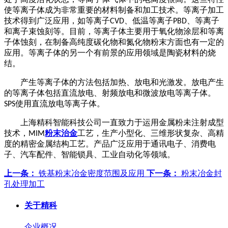
使等离子体成为非常重要的材料制备和加工技术。等离子加工
技术得到广泛应用，如等离子
、低温等离子
、等离子
CVD
PBD
和离子束蚀刻等。目前，等离子体主要用于氧化物涂层和等离
子体蚀刻，在制备高纯度碳化物和氮化物粉末方面也有一定的
应用。等离子体的另一个有前景的应用领域是陶瓷材料的烧
结。
产生等离子体的方法包括加热、放电和光激发。放电产生
的等离子体包括直流放电、射频放电和微波放电等离子体。
使用直流放电等离子体。
SPS
上海精科智能科技公司一直致力于运用金属粉未注射成型
技术，
粉末治金
工艺，生产小型化、三维形状复杂、高精
MIM
度的精密金属结构工艺。产品广泛应用于通讯电子、消费电
子、汽车配件、智能锁具、工业自动化等领域。
上一条：
铁基粉末冶金密度范围及应用
下一条：
粉末冶金封
孔处理加工
关于精科
企业概况