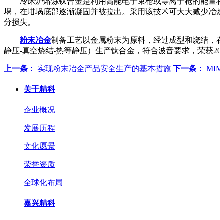
冷床炉熔炼钛合金是利用高能电子束枪或等离子枪的能量
埚，在坩埚底部逐渐凝固并被拉出。采用该技术可大大减少冶
分损失。
粉末冶金
制备工艺以金属粉末为原料，经过成型和烧结，在低
静压-真空烧结-热等静压）生产钛合金，符合波音要求，荣获2
上一条：
实现粉末冶金产品安全生产的基本措施
下一条：
MI
关于精科
企业概况
发展历程
文化愿景
荣誉资质
全球化布局
嘉兴精科